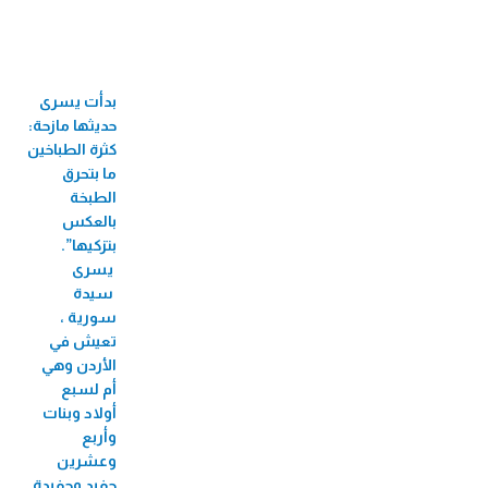
33 جائزة عالمية ومحلية
60 فرع
بدأت يسرى
710 موظف/ة
حديثها مازحة:
524 موظفة
كثرة الطباخين
ما بتحرق
82 منحة جامعية
الطبخة
بالعكس
3,424 مستفيد/
بتزكيها”.
ة من البازارات
يسرى
سيدة
8,726 مستفيد/ة من الأيام الطبية المجانية
سورية ،
2,271 مستفيد/ة من فعاليات الأطفال
تعيش في
الأردن وهي
56 مستفيدة من سوق بلدنا
أم لسبع
207,488 مستفيد/ة من تطبيق الطبّي
أولاد وبنات
وأربع
270,930 مستفيد/ة من التأمين
وعشرين
حفيد وحفيدة.