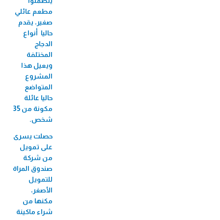
يتضمنوا
مطعم عائلي
صغير، يقدم
حاليا أنواع
الدجاج
المختلفة
ويعيل هذا
المشروع
المتواضع
حاليا عائلة
مكونة من 35
شخص.
حصلت يسرى
على تمويل
من شركة
صندوق المراة
للتمويل
الأصغر،
مكنها من
شراء ماكينة