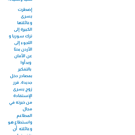
الميكروي "عافيتنا"
إضطرت
33,456 متدرب/ة
يسرى
وعائلتها
الكبيرة إلى
ترك سوريا و
اللجوء إلى
الأردن بحثا
عن الأمان
وبدأوا
بالتفكير
بمصادر دخل
جديدة. قرر
زوج يسرى
الإستفادة
من خبرته في
مجال
المطاعم
واستطاع هو
وعائلته أن