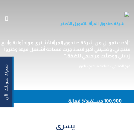
الرئيسية
أخدت تمويل من شركة صندوق المرأة لأشتري مواد أولية وأبيع
منتجاتي، وضلّيتني أكبر لاستأجرت مساحة أشتغل فيها وكثروا
من نحن
زبايني ووصلّت مراجيحي للضفة.
خدماتنا
فرح الخفاجي - صناعة مراجيح - ناعور
قدم/ي تمويلك الآن
مستفيداتنا/مستفيدينا
مركزنا الإعلامي
اتصل بنا
En
100,900 مستفيد/ة فعالة
93,620 نساء مستفيدات
أونلاين
50,164,159 دينار حجم التمويلات الموزعة
يسرى
حاسبة القروض
92.20% نسبة السداد