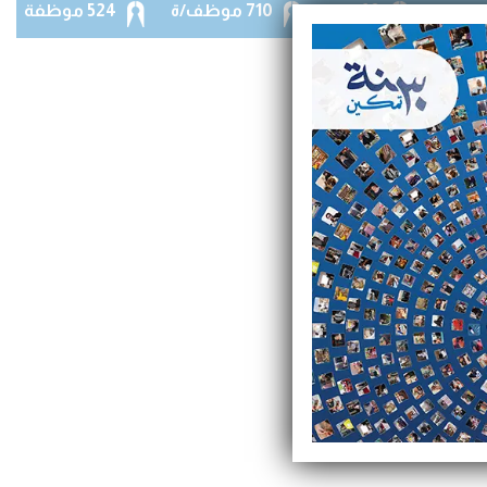
60 فرع
710 موظف/ة
524 موظفة