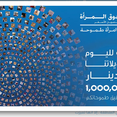
92.20% نسبة السداد
33 جائزة عالمية ومحلية
لجأت زوليفة إلى شركة صندوق المرأة للتمويل الأصغر عام 2017 عندما رغبت في
ا في مصاريف المنزل ورسوم
في شراء المواد الأولية
 الرفض من قبل زوجها في
ة من صعوبة تسويق مشروعها
لمنطقة ، إلا أنها تميزت