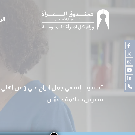
الر
حسيت إنه في حِمل انزاح عني وعن أهلي
سيرين سلامة - عمّان