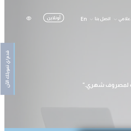
En
أونلاين
إعلامي
اتصل بنا
قدم/ي تمويلك الآن
افة لمصروف شهري.