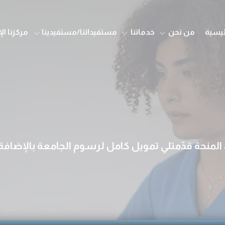
ئيسية
من نحن
خدماتنا
مستفيداتنا/مستفيدينا
مركزنا ال
، المنحة قدّمتلي تمويل كامل لرسوم الجامعة بالإض