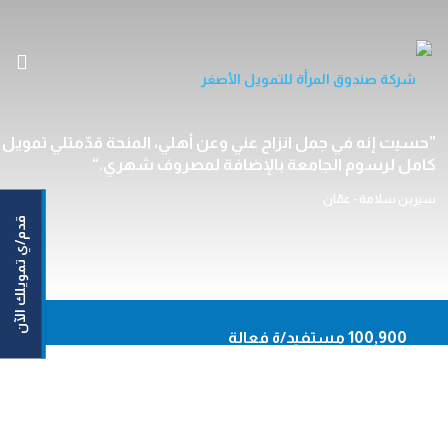
الرئيسية
حسيت إنه في حِمل انزاح عني وعن أهلي، المنحة قدّمتلي تمويل
كامل لرسوم الجامعة بالإضافة لمصروف شهري.
من نحن
خدماتنا
سيرين سلامة - عمّان
قدم/ي تمويلك الآن
مستفيداتنا/مستفيدينا
مركزنا الإعلامي
اتصل بنا
En
100,900 مستفيد/ة فعالة
93,620 نساء مستفيدات
أونلاين
50,164,159 دينار حجم التمويلات الموزعة
حاسبة القروض
92.20% نسبة السداد