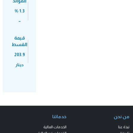
الفوائد
1.3 %
–
قيمة
القسط
203.9
دينار
من نحن
خدماتنا
نبذة عنا
الخدمات المالية