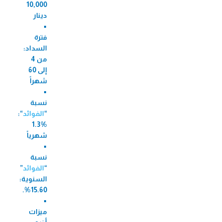
10,000
دينار
فترة
السداد:
من 4
إلى 60
شهراً
نسبة
“
الفوائد
“:
1.3%
شهرياً
نسبة
“
الفوائد
”
السنوية:
15.60%.
ميزات