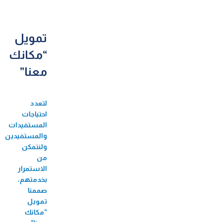
33 جائزة عالمية ومحلية
60 فرع
تمويل
710 موظف/ة
“مكانك
524 موظفة
معنا”
82 منحة جامعية
3,424 مستفيد/
لتعدد
احتياجات
ة من البازارات
المستفيدات
8,726 مستفيد/ة من الأيام الطبية المجانية
والمستفيدين،
ولنتمكن
2,271 مستفيد/ة من فعاليات الأطفال
من
الاستمرار
56 مستفيدة من سوق بلدنا
بخدمتهم،
207,488 مستفيد/ة من تطبيق الطبّي
صممنا
تمويل
270,930 مستفيد/ة من التأمين
“مكانك