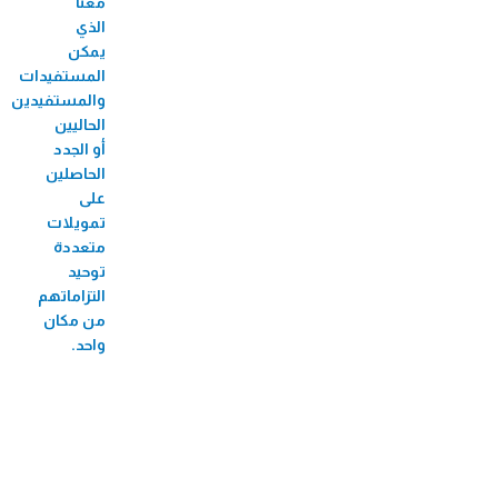
الميكروي "عافيتنا"
معنا”
الذي
33,456 متدرب/ة
يمكن
المستفيدات
والمستفيدين
الحاليين
أو الجدد
الحاصلين
على
تمويلات
متعددة
توحيد
التزاماتهم
من مكان
واحد.