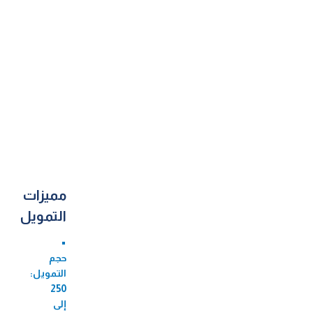
مميزات
التمويل
حجم
التمويل:
250
إلى