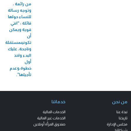
من رائعة ،
وتوجه رسالة
للنساء حولها
قائلة : “انتي
قوية ويمكن
أن
تكونيى‏مستقلة
وناجحة، عليك
البدء واخذ
أول
خطوة،وعدم
تأجيلها”.
من نحن
خدماتنا
نبذة عنا
الخدمات المالية
تاريخنا
الخدمات غير المالية
مجلس الإدارة
صندوق المرأة أونلاين
شركاؤنا