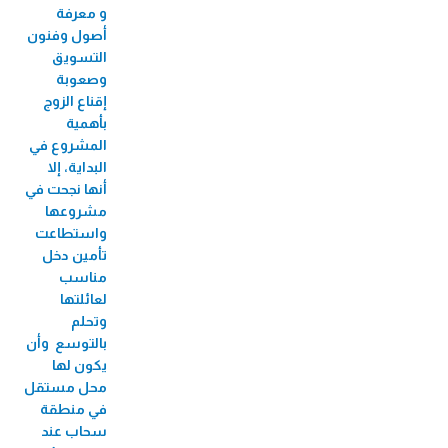
و معرفة
أصول وفنون
التسويق
وصعوبة
إقناع الزوج
بأهمية
المشروع في
البداية، إلا
أنها نجحت في
مشروعها
واستطاعت
تأمين ‏دخل
مناسب
لعائلتها
وتحلم
بالتوسع وأن
يكون لها
محل مستقل
في منطقة
سحاب عند