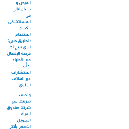
المرض و
قضاء ليالي
في
المستتشفى
، كذلك
استخدام
(تطبيق طبي)
الذي يتيح لها
فرصة الإتصال
مع الأطباء
،وأخذ
استشارات
عبر الهاتف
الخلوي.
وتصف
تجربتها مع
شركة صندوق
المرأة
التمويل
الاصغر بأكثر