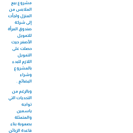
الميكروي "عافيتنا"
مشروع بيع
الملابس من
33,456 متدرب/ة
المنزل ولجأت
إلى شركة
صندوق المرأة
للتمويل
الأصغر حيث
حصلت على
التمويل
اللازم للبدء
بالمشروع
‏وشراء
البضائع .
وبالرغم من
التحديات التي
تواجه
ياسمين
والمتمثلة
بصعوبة بناء
قاعدة الزبائن