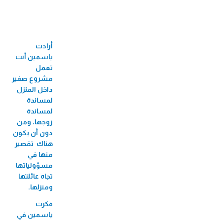
33 جائزة عالمية ومحلية
60 فرع
أرادت
710 موظف/ة
ياسمين أنت
524 موظفة
تعمل
مشروع صغير
82 منحة جامعية
داخل المنزل
لمساندة
3,424 مستفيد/
لمساندة
ة من البازارات
زوجها، ومن
دون أن يكون
8,726 مستفيد/ة من الأيام الطبية المجانية
هناك ‏تقصير
2,271 مستفيد/ة من فعاليات الأطفال
منها في
مسؤولياتها
56 مستفيدة من سوق بلدنا
تجاه عائلتها
207,488 مستفيد/ة من تطبيق الطبّي
ومنزلها.
فكرت
270,930 مستفيد/ة من التأمين
ياسمين في