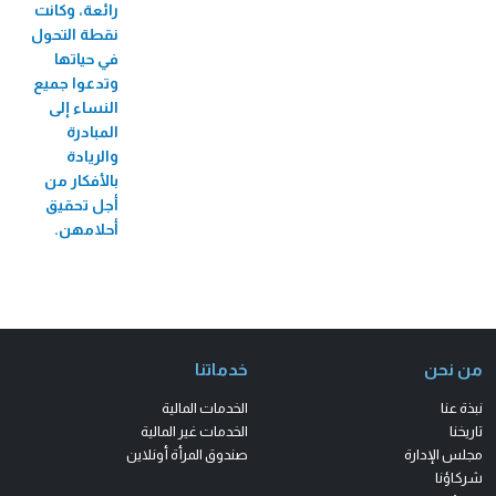
الميكروي "عافيتنا"
رائعة، وكانت
نقطة التحول
33,456 متدرب/ة
في حياتها
وتدعوا جميع
النساء إلى
المبادرة
والريادة
بالأفكار من
أجل تحقيق
أحلامهن.
من نحن
خدماتنا
نبذة عنا
الخدمات المالية
تاريخنا
الخدمات غير المالية
مجلس الإدارة
صندوق المرأة أونلاين
شركاؤنا