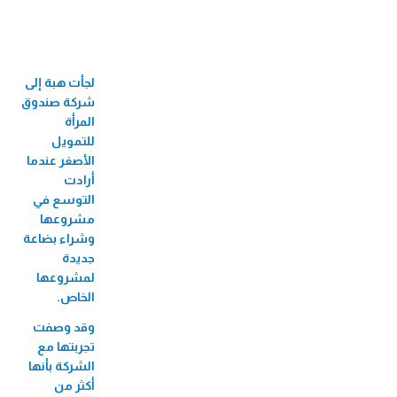
33 جائزة عالمية ومحلية
60 فرع
لجأت هبة إلى
710 موظف/ة
شركة صندوق
524 موظفة
المرأة
للتمويل
82 منحة جامعية
الأصغر عندما
أرادت
3,424 مستفيد/
التوسع في
ة من البازارات
مشروعها
وشراء بضاعة
8,726 مستفيد/ة من الأيام الطبية المجانية
جديدة
2,271 مستفيد/ة من فعاليات الأطفال
لمشروعها
الخاص.
56 مستفيدة من سوق بلدنا
وقد وصفت
207,488 مستفيد/ة من تطبيق الطبّي
تجربتها مع
الشركة بأنها
270,930 مستفيد/ة من التأمين
أكثر من