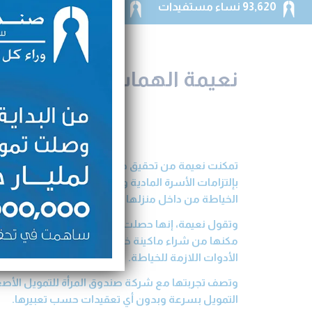
93,620 نساء مستفيدات
50,164,159 دينار حجم التمويلات الموزعة
نعيمة الهماش
تمكنت نعيمة من تحقيق دخل مالي إضافي لها ولأسرتها
بإلتزامات الأسرة المادية وتعليم أبناءها وترميم منزل
الخياطة من داخل منزلها الكائن في سحاب.
وتقول نعيمة، إنها حصلت على تمويل من شركة صندوق 
مكنها من شراء ماكينة خياطة والمواد الأساسية مثل
الأدوات اللازمة للخياطة.
وتصف تجربتها مع شركة صندوق المرأة للتمويل الأصغ
التمويل بسرعة وبدون أي تعقيدات حسب تعبيرها.