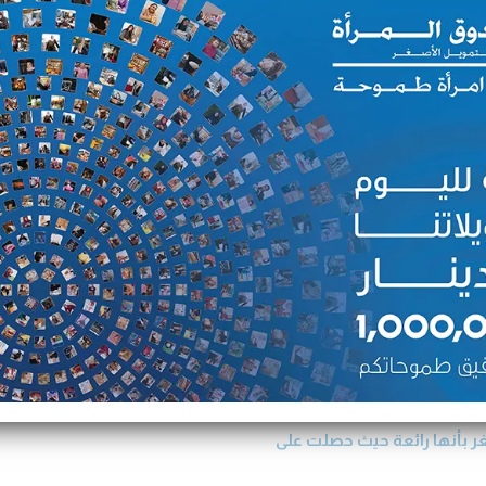
92.20% نسبة السداد
33 جائزة عالمية ومحلية
، وهو ما مكنها من الإيفاء
ها، وذلك عبر عملها في مجال
المرأة للتمويل الاصغر،
 الخيوط والقماش، إلى جانب
ر بأنها رائعة حيث حصلت على