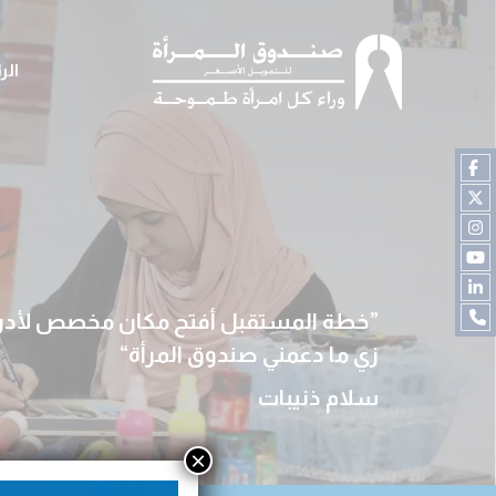
الر
خطة المستقبل أفتح مكان مخصص لأدرب 
زي ما دعمني صندوق المرأة
سلام ذنيبات
×