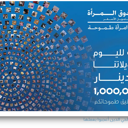
92.20% نسبة السداد
33 جائزة عالمية ومحلية
 من يراها يعجب بها ويقدرها،
ا بصدر رحب .وهي تعمل في
 ‏طلبات جميع السكان من
اع الملابس ، وقد فكرت في أن
لمرأة التمويل الاصغر التي
اطة وبعض الأقمشة اللازمة
ي الذين أعجبوا بعملها