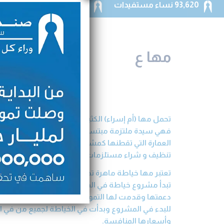
93,620 نساء مستفيدات
50,164,159 دينار حجم التمويلات الموزعة
مها ع
تحمل مها (أم إسراء) الكثير من الصفات التي تجعل كل
فهي سيدة ملتزمة مبتسمة وتحب مساعدة الغير دائم
العمارة التي تقطنها كمشرفة عمارة حيث تقوم بتلبية
تنظيف و شراء مستلزمات العمارة مقابل أجر شهري .
تعتبر مها خياطة ماهرة تجيد خياطة وتصليح جميع أنو
تبدأ مشروع خياطة في المنزل ولجأت إلى شركة صندوق ا
دعمتها وقدمت لها التمويل اللازم لشراء ماكينة خي
للبدء في المشروع وبدأت في الخياطة لجميع من في الح
وأسعارها المنافسة.