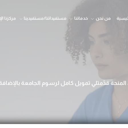
ئيسية
من نحن
خدماتنا
مستفيداتنا/مستفيدينا
مركزنا ال
، المنحة قدّمتلي تمويل كامل لرسوم الجامعة بالإض