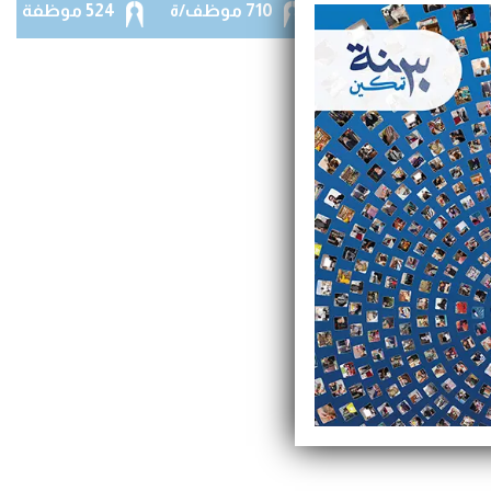
60 فرع
710 موظف/ة
524 موظفة