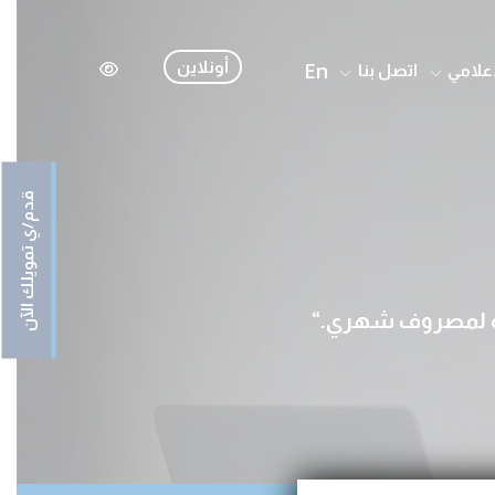
En
أونلاين
إعلامي
اتصل بنا
قدم/ي تمويلك الآن
افة لمصروف شهري.