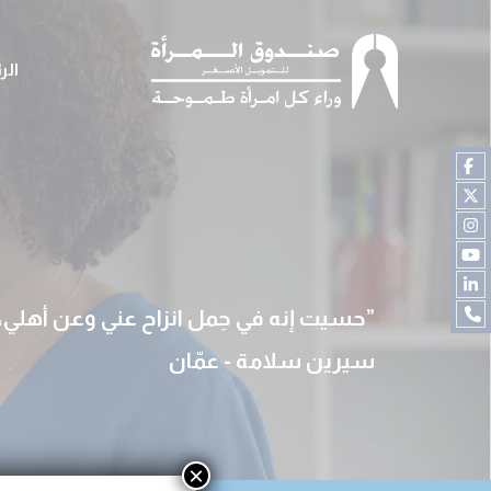
الر
حسيت إنه في حِمل انزاح عني وعن أهلي
سيرين سلامة - عمّان
×