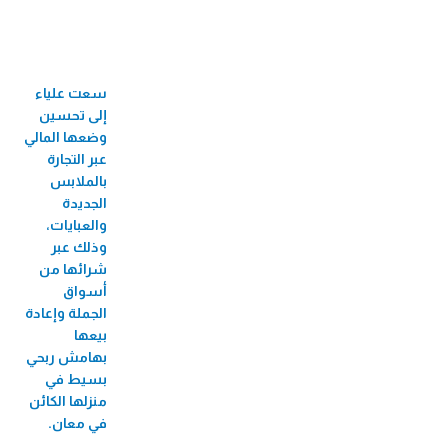
33 جائزة عالمية ومحلية
60 فرع
سعت علياء
710 موظف/ة
إلى تحسين
524 موظفة
وضعها المالي
عبر التجارة
82 منحة جامعية
بالملابس
الجديدة
3,424 مستفيد/
والعبايات،
ة من البازارات
وذلك عبر
شرائها من
8,726 مستفيد/ة من الأيام الطبية المجانية
أسواق
2,271 مستفيد/ة من فعاليات الأطفال
الجملة وإعادة
بيعها
56 مستفيدة من سوق بلدنا
بهامش ربحي
207,488 مستفيد/ة من تطبيق الطبّي
بسيط في
منزلها الكائن
270,930 مستفيد/ة من التأمين
في معان.