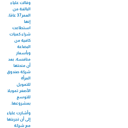
الميكروي "عافيتنا"
وقالت علياء
البالغة من
33,456 متدرب/ة
العمر37 عامًا،
إنها
استطاعت
شراء كميات
كافية من
البضاعة
وبأسعار
منافسة، بعد
أن منحتها
شركة صندوق
المرأة
للتمويل
الأصغر تمويلا
للتوسع
بمشروعها.
وأشارت علياء
إلى أن تجربتها
مع شركة