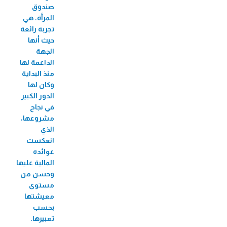
صندوق
المرأة، هي
تجربة رائعة
حيث أنها
الجهة
الداعمة لها
منذ البداية
وكان لها
الدور الكبير
في نجاح
مشروعها،
الذي
انعكست
عوائده
المالية عليها
وحسن من
مستوى
معيشتها
بحسب
تعبيرها.