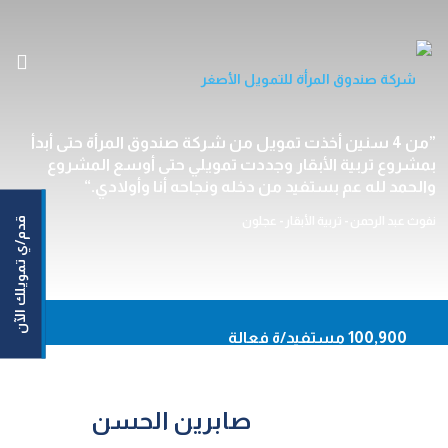
الرئيسية
من 4 سنين أخذت تمويل من شركة صندوق المرأة حتى أبدأ
بمشروع تربية الأبقار وجددت تمويلي حتى أوسع المشروع
من نحن
والحمد لله عم بستفيد من دخله ونجاحه أنا وأولادي.
خدماتنا
نفوث عبد الرحمن - تربية الأبقار - عجلون
قدم/ي تمويلك الآن
مستفيداتنا/مستفيدينا
مركزنا الإعلامي
اتصل بنا
En
100,900 مستفيد/ة فعالة
93,620 نساء مستفيدات
أونلاين
50,164,159 دينار حجم التمويلات الموزعة
صابرين الحسن
حاسبة القروض
92.20% نسبة السداد