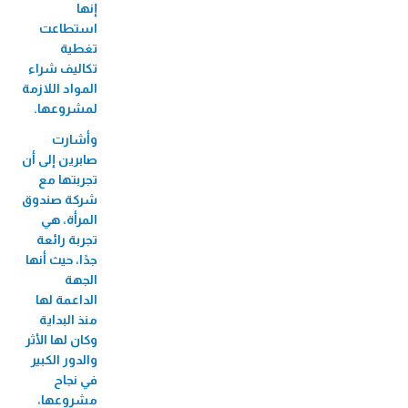
الميكروي "عافيتنا"
إنها
استطاعت
33,456 متدرب/ة
تغطية
تكاليف شراء
المواد اللازمة
لمشروعها.
وأشارت
صابرين إلى أن
تجربتها مع
شركة صندوق
المرأة، هي
تجربة رائعة
جدًا، حيث أنها
الجهة
الداعمة لها
منذ البداية
وكان لها الأثر
والدور الكبير
في نجاح
مشروعها،