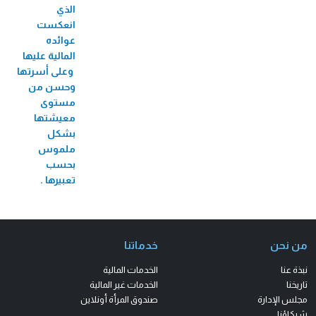
الذي
انعكست
عوائده
المالية عليها
وعلى أسرتها
وحسن من
مستوى
معيشتها
بشكل
ملموس
بحسب
تعبيرها .
من نحن
خدماتنا
نبذة عنا
الخدمات المالية
تاريخنا
الخدمات غير المالية
مجلس الإدارة
صندوق المرأة أونلاين
شركاؤنا