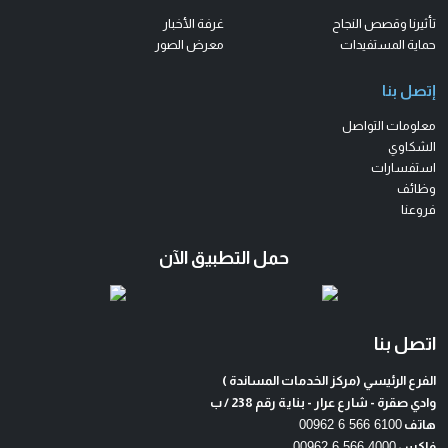
تأثيرنا وقصص النجاح
غرفة الأخبار
حماية المستفيدات
معرض الصور
إتصل بنا
معلومات التواصل
الشكاوي
استفسارات
وظائف
فروعنا
حمل التطبيق الآن
اتصل بنا
الفرع الرئيسي (مركز الخدمات المساندة )
وادي صقرة - شارع عرار - بناية رقم 238 / ب
هاتف
00962 6 566 6100
فاكس
00962 6 566 4000