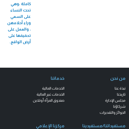
كاملة ،وهي
تحث النساء
على السعي
وراء أحلامهن
، والعمل على
تحقيقها على
أرض الواقع.
من نحن
خدماتنا
نبذة عنا
الخدمات المالية
تاريخنا
الخدمات غير المالية
مجلس الإدارة
صندوق المرأة أونلاين
شركاؤنا
الجوائز والتقديرات
مستفيداتنا/مستفيدينا
مركزنا الإعلامي