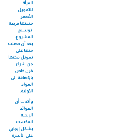
الميكروي "عافيتنا"
المرأة
للتمويل
33,456 متدرب/ة
الأصغر
منحتها فرصة
توسيع
المشروع،
بعد أن حصلت
منها على
تمويل مكنها
من شراء
فرن خاص
بالإضافة الى
المواد
الأولية.
وأكدت أن
العوائد
الربحية
انعكست
بشكل إيجابي
على الأسرة