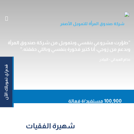
الرئيسية
طوّرت مشروعي بنفسي وبتمويل من شركة صندوق المرأة
وبدعم من زوجي، أنا كتير فخورة بنفسي وباللي حققته.
من نحن
خدماتنا
حذام العيداني - البيادر
قدم/ي تمويلك الآن
مستفيداتنا/مستفيدينا
مركزنا الإعلامي
اتصل بنا
En
100,900 مستفيد/ة فعالة
93,620 نساء مستفيدات
أونلاين
50,164,159 دينار حجم التمويلات الموزعة
شهيرة الفقيات
حاسبة القروض
92.20% نسبة السداد