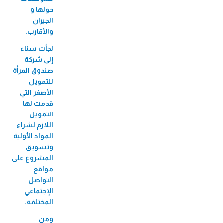
الميكروي "عافيتنا"
حولها و
33,456 متدرب/ة
الجيران
والأقارب.
لجأت سناء
إلى شركة
صندوق المرأة
للتمويل
الأصغر التي
قدمت لها
التمويل
اللازم لشراء
المواد الأولية
وتسويق
المشروع على
مواقع
التواصل
الإجتماعي
المختلفة.
ومن