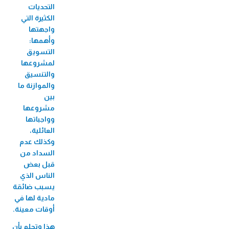
التحديات
الكثيرة التي
واجهتها
وأهمها:
التسويق
لمشروعها
والتنسيق
والموازنة ما
بين
مشروعها
وواجباتها
العائلية،
وكذلك عدم
السداد من
قبل بعض
الناس الذي
يسبب ضائقة
مادية لها في
أوقات معينة.
هذا وتحلم بأن