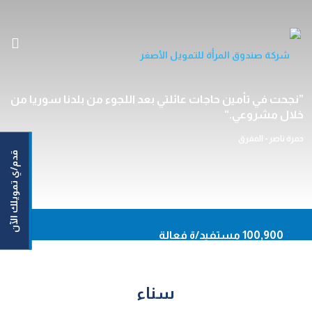
الرئيسية
نجحت في تأمين حاجات عائلتي بعد اللجوء من بلدنا سوريا من
خلال مشروعي.
من نحن
خدماتنا
حمرة ناصر - المفرق
قدم/ي تمويلك الآن
مستفيداتنا/مستفيدينا
مركزنا الإعلامي
اتصل بنا
En
100,900 مستفيد/ة فعالة
93,620 نساء مستفيدات
أونلاين
50,164,159 دينار حجم التمويلات الموزعة
سناء
حاسبة القروض
92.20% نسبة السداد