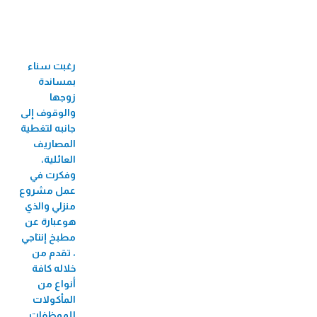
33 جائزة عالمية ومحلية
60 فرع
رغبت سناء
710 موظف/ة
بمساندة
524 موظفة
زوجها
والوقوف إلى
82 منحة جامعية
جانبه لتغطية
المصاريف
3,424 مستفيد/
العائلية،
ة من البازارات
وفكرت في
عمل مشروع
8,726 مستفيد/ة من الأيام الطبية المجانية
منزلي والذي
2,271 مستفيد/ة من فعاليات الأطفال
هوعبارة عن
مطبخ إنتاجي
56 مستفيدة من سوق بلدنا
، تقدم من
207,488 مستفيد/ة من تطبيق الطبّي
خلاله كافة
أنواع من
270,930 مستفيد/ة من التأمين
المأكولات
للموظفات