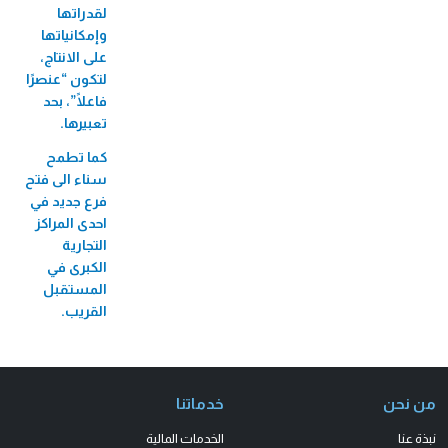
لقدراتها
وإمكانياتها
على الانتاج،
لتكون “عنصرًا
فاعلًا”، بحد
تعبيرها.
كما تطمح
سناء الى فتح
فرع جديد في
احدى المراكز
التجارية
الكبرى في
المستقبل
القريب.
من نحن
خدماتنا
نبذة عنا
الخدمات المالية