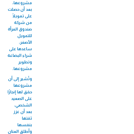
الميكروي "عافيتنا"
مشروعها،
بعد أن حصلت
33,456 متدرب/ة
على تمويلًا
من شركة
صندوق المرأة
للتمويل
الأصغر،
ساعدها على
شراء البضاعة
وتطوير
مشروعها.
وتُشير إلى أن
مشروعها
حقق لها إنجازًا
على الصعيد
الشخصي،
بعد أن عزز
ثقتها
بنفسها
وأطلق العنان