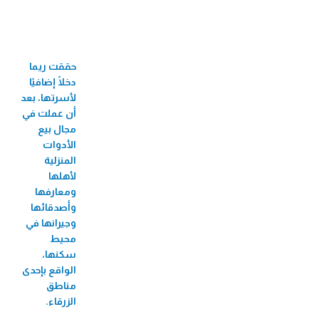
33 جائزة عالمية ومحلية
60 فرع
حققت ريما
710 موظف/ة
دخلًا إضافيًا
524 موظفة
لأسرتها، بعد
أن عملت في
82 منحة جامعية
مجال بيع
الأدوات
3,424 مستفيد/
المنزلية
ة من البازارات
لأهلها
ومعارفها
8,726 مستفيد/ة من الأيام الطبية المجانية
وأصدقائها
2,271 مستفيد/ة من فعاليات الأطفال
وجيرانها في
محيط
56 مستفيدة من سوق بلدنا
سكنها،
207,488 مستفيد/ة من تطبيق الطبّي
الواقع بإحدى
مناطق
270,930 مستفيد/ة من التأمين
الزرقاء.