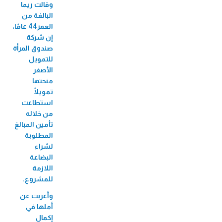
الميكروي "عافيتنا"
وقالت ريما
البالغة من
33,456 متدرب/ة
العمر44 عامًا،
إن شركة
صندوق المرأة
للتمويل
الأصغر
منحتها
تمويلًا
استطاعت
من خلاله
تأمين المبالغ
المطلوبة
لشراء
البضاعة
اللازمة
للمشروع.
وأعربت عن
أملها في
إكمال