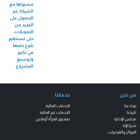
مسيرتها مع
الشركة عبر
الحصول على
المزيد من
التمويلات،
حتى تستطيع
بلوغ حلمها
في تكبير
وتوسيع
المشروع.
من نحن
خدماتنا
نبذة عنا
الخدمات المالية
تاريخنا
الخدمات غير المالية
مجلس الإدارة
صندوق المرأة أونلاين
شركاؤنا
الجوائز والتقديرات