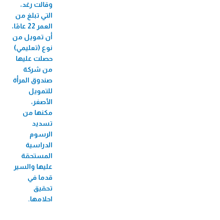
الميكروي "عافيتنا"
وقالت رغد،
التي تبلغ من
33,456 متدرب/ة
العمر 22 عامًا،
أن تمويل من
نوع (تعليمي)
حصلت عليها
من شركة
صندوق المرأة
للتمويل
الأصغر،
مكنها من
تسديد
الرسوم
الدراسية
المستحقة
عليها والسير
قدما في
تحقيق
احلامها.