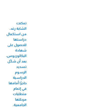
33 جائزة عالمية ومحلية
60 فرع
تمكنت
710 موظف/ة
الشابة رغد،
524 موظفة
من استكمال
دراستها
82 منحة جامعية
للحصول على
شهادة
3,424 مستفيد/
البكالوريوس،
ة من البازارات
بعد أن شكّل
تسديد
8,726 مستفيد/ة من الأيام الطبية المجانية
الرسوم
2,271 مستفيد/ة من فعاليات الأطفال
الدراسية
حاجزًا أمامها
56 مستفيدة من سوق بلدنا
في إتمام
207,488 مستفيد/ة من تطبيق الطبّي
متطلبات
مرحلتها
270,930 مستفيد/ة من التأمين
الجامعية.