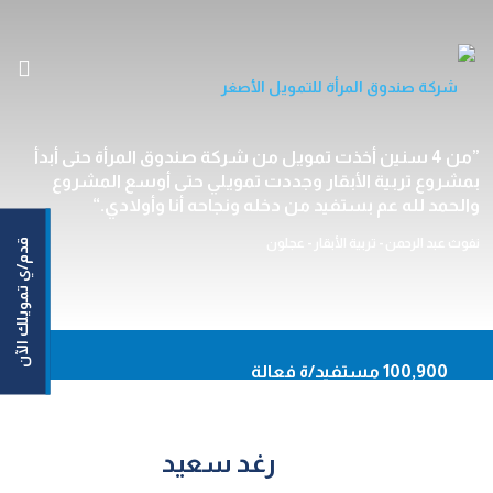
الرئيسية
من 4 سنين أخذت تمويل من شركة صندوق المرأة حتى أبدأ
بمشروع تربية الأبقار وجددت تمويلي حتى أوسع المشروع
من نحن
والحمد لله عم بستفيد من دخله ونجاحه أنا وأولادي.
خدماتنا
نفوث عبد الرحمن - تربية الأبقار - عجلون
قدم/ي تمويلك الآن
مستفيداتنا/مستفيدينا
مركزنا الإعلامي
اتصل بنا
En
100,900 مستفيد/ة فعالة
93,620 نساء مستفيدات
أونلاين
50,164,159 دينار حجم التمويلات الموزعة
رغد سعيد
حاسبة القروض
92.20% نسبة السداد