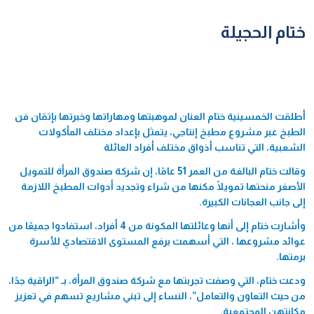
ختام الحجيلة
أطلقت الخمسينية ختام العنان لموهبتها ومهاراتها وخبرتها بإتقان فن
الطبخ عبر مشروع مطبخ إنتاجي، يتمثل بإعداد مختلف المأكولات
الشعبية، التي تناسب أذواق مختلف أفراد العائلة
وقالت ختام البالغة من العمر 51 عامًا، إن شركة صندوق المرأة للتمويل
الأصغر منحتها تمويلًا مكنها من شراء وتجديد أدوات المطبخ اللازمة
إلى جانب العجانات الكبيرة.
وأشارت ختام إلى أنها وعائلتها المكونة من 4 أفراد، استفادوا جميعًا من
عوائد مشروعها ، التي أسهمت برفع المستوى الاقتصادي للأسرة
برمتها.
ودعت ختام، التي وصفت تجربتها مع شركة صندوق المرأة، بـ “الراقية جدًا،
من حيث التعاون والتعامل”، النساء إلى تبني مشاريع تسهم في تعزيز
مكانتهن المجتمعية.