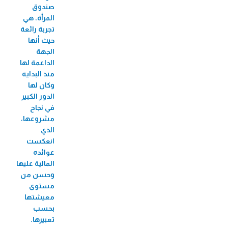
صندوق
المرأة، هي
تجربة رائعة
حيث أنها
الجهة
الداعمة لها
منذ البداية
وكان لها
الدور الكبير
في نجاح
مشروعها،
الذي
انعكست
عوائده
المالية عليها
وحسن من
مستوى
معيشتها
بحسب
تعبيرها.