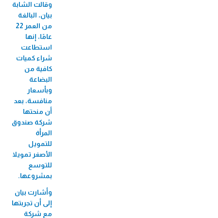
الميكروي "عافيتنا"
وقالت الشابة
بيان، البالغة
33,456 متدرب/ة
من العمر 22
عامًا، إنها
استطاعت
شراء كميات
كافية من
البضاعة
وبأسعار
منافسة، بعد
أن منحتها
شركة صندوق
المرأة
للتمويل
الأصغر تمويلا
للتوسع
بمشروعها.
وأشارت بيان
إلى أن تجربتها
مع شركة