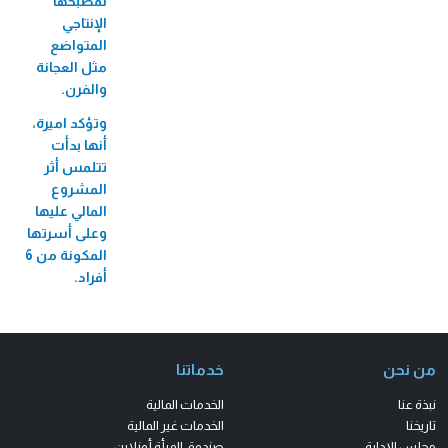
لمطبخها
الإنتاجي
المتواضع
مثل العجانة
والفرن.
وتؤكد اميرة،
أنها بدأت
تتلمس أثر
المشروع
المالي عليها
وعلى أسرتها
المكونة من 6
أفراد.
من نحن
خدماتنا
نبذة عنا
الخدمات المالية
تاريخنا
الخدمات غير المالية
مجلس الإدارة
صندوق المرأة أونلاين