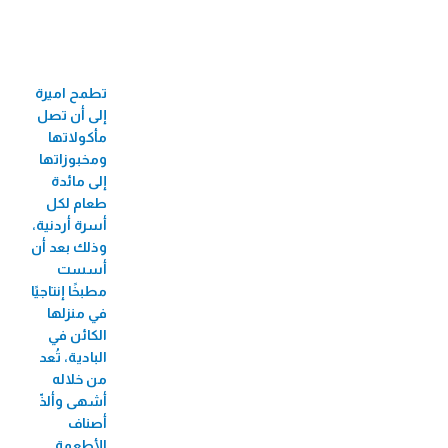
حاسبة القروض
33 جائزة عالمية ومحلية
60 فرع
تطمح اميرة
710 موظف/ة
إلى أن تصل
524 موظفة
مأكولاتها
ومخبوزاتها
82 منحة جامعية
إلى مائدة
طعام لكل
3,424 مستفيد/
أسرة أردنية،
ة من البازارات
وذلك بعد أن
أسست
8,726 مستفيد/ة من الأيام الطبية المجانية
مطبخًا إنتاجيًا
2,271 مستفيد/ة من فعاليات الأطفال
في منزلها
الكائن في
56 مستفيدة من سوق بلدنا
البادية، تُعد
207,488 مستفيد/ة من تطبيق الطبّي
من خلاله
أشهى وألذّ
270,930 مستفيد/ة من التأمين
أصناف
الأطعمة