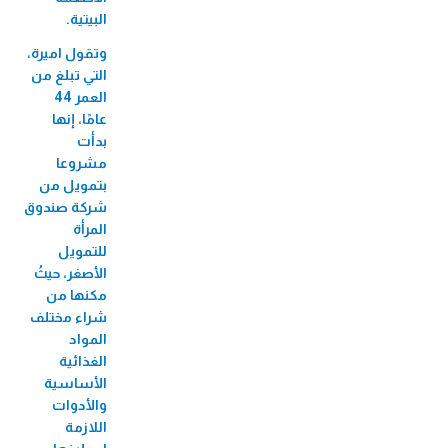
الميكروي "عافيتنا"
البيتية.
33,456 متدرب/ة
وتقول اميرة،
التي تبلغ من
العمر 44
عامًا، إنها
بدأت
مشروعا
بتمويل من
شركة صندوق
المرأة
للتمويل
الأصغر، حيثُ
مكنها من
شراء مختلف
المواد
الغذائية
الأساسية
والأدوات
اللازمة