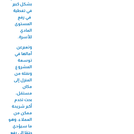
بشكل كبير
في تغطية
في رفع
المستوى
المادي
للأسرة.
وتعبرعن
آمالها في
توسعة
المشروع
ونقله من
المنزل إلى
مكان
مستقل،
بحث تخدم
أكبر شريحة
ممكن من
العملاء، وهو
ما سيؤدي
حتمًا إلى رفع