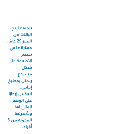
33 جائزة عالمية ومحلية
60 فرع
ترجمت أريج،
710 موظف/ة
البالغة من
524 موظفة
العمر 29 عامًا،
مهاراتها في
82 منحة جامعية
تحضير
الأطعمة على
3,424 مستفيد/
شكل
ة من البازارات
مشروع
يتمثل بمطبخ
8,726 مستفيد/ة من الأيام الطبية المجانية
إنتاجي،
2,271 مستفيد/ة من فعاليات الأطفال
انعكس إيجابًا
على الوضع
56 مستفيدة من سوق بلدنا
المالي لها
207,488 مستفيد/ة من تطبيق الطبّي
ولأسرتها
المكونة من 3
270,930 مستفيد/ة من التأمين
أفراد.