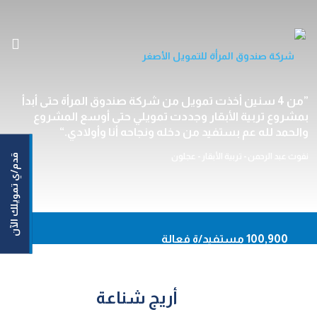
الرئيسية
من 4 سنين أخذت تمويل من شركة صندوق المرأة حتى أبدأ
بمشروع تربية الأبقار وجددت تمويلي حتى أوسع المشروع
من نحن
والحمد لله عم بستفيد من دخله ونجاحه أنا وأولادي.
خدماتنا
نفوث عبد الرحمن - تربية الأبقار - عجلون
قدم/ي تمويلك الآن
مستفيداتنا/مستفيدينا
مركزنا الإعلامي
اتصل بنا
En
100,900 مستفيد/ة فعالة
93,620 نساء مستفيدات
أونلاين
50,164,159 دينار حجم التمويلات الموزعة
أريج شناعة
حاسبة القروض
92.20% نسبة السداد