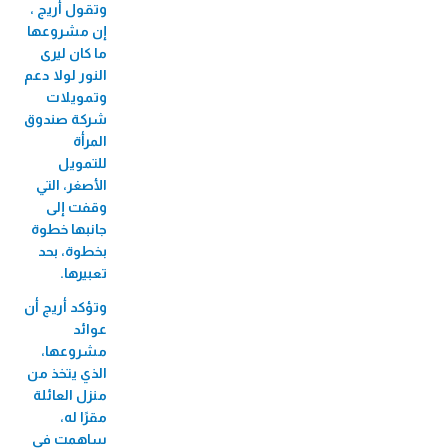
الميكروي "عافيتنا"
وتقول أريج ،
إن مشروعها
33,456 متدرب/ة
ما كان ليرى
النور لولا دعم
وتمويلات
شركة صندوق
المرأة
للتمويل
الأصغر، التي
وقفت إلى
جانبها خطوة
بخطوة، بحد
تعبيرها.
وتؤكد أريج أن
عوائد
مشروعها،
الذي يتخذ من
منزل العائلة
مقرًا له،
ساهمت في