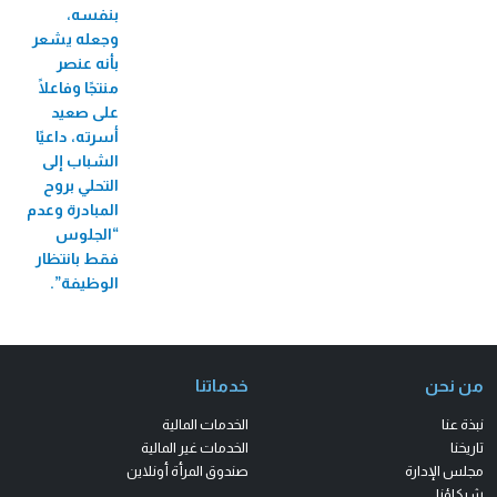
بنفسه،
وجعله يشعر
بأنه عنصر
منتجًا وفاعلًا
على صعيد
أسرته، داعيًا
الشباب إلى
التحلي بروح
المبادرة وعدم
“الجلوس
فقط بانتظار
الوظيفة”.
من نحن
خدماتنا
نبذة عنا
الخدمات المالية
تاريخنا
الخدمات غير المالية
مجلس الإدارة
صندوق المرأة أونلاين
شركاؤنا