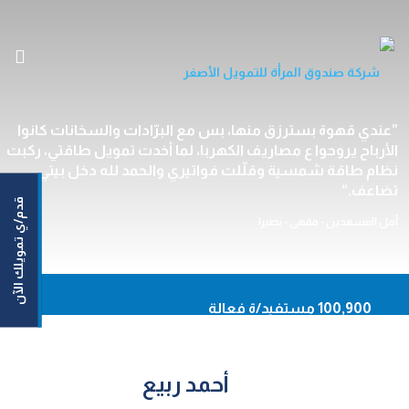
الرئيسية
عندي قهوة بسترزق منها، بس مع البرّادات والسخانات كانوا
الأرباح يروحوا ع مصاريف الكهربا، لما أخدت تمويل طاقتي، ركبت
من نحن
نظام طاقة شمسية وقلّلت فواتيري والحمد لله دخل بيتي
خدماتنا
تضاعف.
قدم/ي تمويلك الآن
مستفيداتنا/مستفيدينا
أمل المسعدين - مقهى - بصيرا
مركزنا الإعلامي
اتصل بنا
En
100,900 مستفيد/ة فعالة
93,620 نساء مستفيدات
أونلاين
50,164,159 دينار حجم التمويلات الموزعة
أحمد ربيع
حاسبة القروض
92.20% نسبة السداد