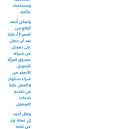
الميكروي "عافيتنا"
ومساعدة
33,456 متدرب/ة
عائلته.
وتمكن أحمد،
البالغ من
العمر 23 عامًا،
بعد أن حصل
على تمويل
من شركة
صندوق المرأة
للتمويل
الأصغر من
شراء سكوتر
والعمل عليه
في تقديم
خدمات
التوصيل.
وقال أحمد ،
إن عمله عزز
من ثقته