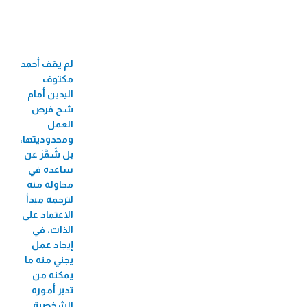
33 جائزة عالمية ومحلية
60 فرع
لم يقف أحمد
710 موظف/ة
مكتوف
524 موظفة
اليدين أمام
شح فرص
82 منحة جامعية
العمل
ومحدوديتها،
3,424 مستفيد/
بل شَمَّرَ عن
ة من البازارات
ساعده في
محاولة منه
8,726 مستفيد/ة من الأيام الطبية المجانية
لترجمة مبدأ
2,271 مستفيد/ة من فعاليات الأطفال
الاعتماد على
الذات، في
56 مستفيدة من سوق بلدنا
إيجاد عمل
207,488 مستفيد/ة من تطبيق الطبّي
يجني منه ما
يمكنه من
270,930 مستفيد/ة من التأمين
تدبر أموره
الشخصية