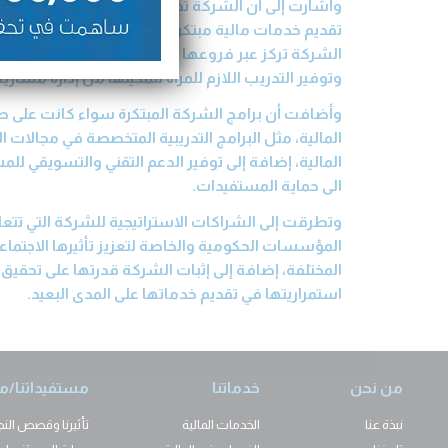
تقديم خدمات مالية مبتكرة للمرأة في مختلف قرى وأري
الشركة تركز عبر فروعها الـ63 المنتش
وتوفير التدريب اللازم للمرأة لتمكينها من إدارة مشاري
وأضافت أن برامج الشركة المبتكرة سواء كانت على صعي
المالية، مثل البرامج التدريبية المتخصصة في مجالات ا
المالية، إضافة إلى توفير الدعم التقني والتسويقي ل
الى حماية المستفيدات.
وتطرقت إلى الشراكات الاستراتيجية للشركة التي تتع
المؤسسات الحكومية والخاصة لتعزيز تأثيرها الاجتم
المختلفة، إضافة إلى إثبات الشركة قدرتها على تحقيق 
استمراريتها في تقديم خدماتها على المدى البعيد.
من نحن
خدماتنا
مستفيداتنا/م
نبذة عنا
الخدمات المالية
تأثيرنا وقصص النج