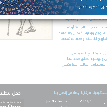
وأشارت إلى أن الشركة تحرص منذ تأسيسها عام 1996، كشركة خاصة غير ربحية، على
اف وبوادي المملكة، مؤكدة أن
رة في مختلف أرجاء المملكة، على بناء القدرات
عها الصغيرة بنجاح وفاعلية.
د الخدمات المالية أو غير
لتسويق وإدارة الأعمال والثقافة
لمشاريع الناشئة وخدمات تهدف
اون فيها مع العديد من
اعي وتوسيع نطاق خدماتها
الاستدامة المالية، مما يضمن
ستفيدينا
مركزنا الإعلامي
إتصل بنا
حمل التطبيق
اح
غرفة الأخبار
معلومات التواصل