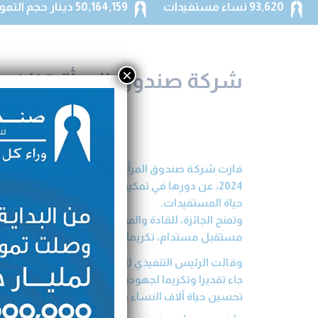
93,620 نساء مستفيدات
50,164,159 دينار حجم التمويلات الموزعة
×
شركة صندوق المرأة تظفر بج
فازت شركة صندوق المرأة للتمويل الأصغر، بجائزة “مها
2024، عن دورها في تمكين المرأة اقتصاديا واجتماعيا و
حياة المستفيدات.
وتمنح الجائزة، للقادة والمؤسسات من أصحاب الأثر ال
مستقبل مستدام، تكريما وتقديرا لأدوارهم في إحداث ال
وقالت الرئيس التنفيذي للشركة لمى زواتي لـ(بترا)، إن 
جاء تقديرا وتكريما لجهودها في مجال التمويل الأص
تحسين حياة آلاف النساء وعائلاتهم في الأردن.