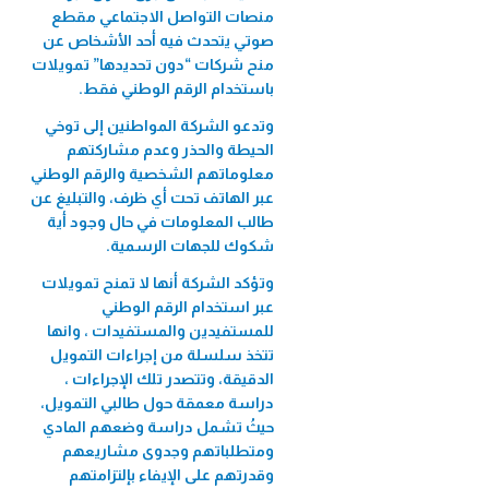
الميكروي "عافيتنا"
منصات التواصل الاجتماعي مقطع
33,456 متدرب/ة
صوتي يتحدث فيه أحد الأشخاص عن
منح شركات “دون تحديدها” تمويلات
باستخدام الرقم الوطني فقط.
وتدعو الشركة المواطنين إلى توخي
الحيطة والحذر وعدم مشاركتهم
معلوماتهم الشخصية والرقم الوطني
عبر الهاتف تحت أي ظرف، والتبليغ عن
طالب المعلومات في حال وجود أية
شكوك للجهات الرسمية.
وتؤكد الشركة أنها لا تمنح تمويلات
عبر استخدام الرقم الوطني
للمستفيدين والمستفيدات ، وانها
تتخذ سلسلة من إجراءات التمويل
الدقيقة، وتتصدر تلك الإجراءات ،
دراسة معمقة حول طالبي التمويل،
حيثُ تشمل دراسة وضعهم المادي
ومتطلباتهم وجدوى مشاريعهم
وقدرتهم على الإيفاء بإلتزامتهم