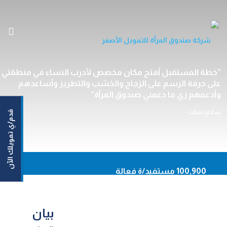
الرئيسية
خطة المستقبل أفتح مكان مخصص لأدرب النساء في منطقتي
على حرفة الرسم على الزجاج والخشب والتطريز وأساعدهم
من نحن
وأدعمهم زي ما دعمني صندوق المرأة
خدماتنا
سلام ذنيبات
قدم/ي تمويلك الآن
مستفيداتنا/مستفيدينا
مركزنا الإعلامي
اتصل بنا
En
100,900 مستفيد/ة فعالة
93,620 نساء مستفيدات
أونلاين
50,164,159 دينار حجم التمويلات الموزعة
بيان
حاسبة القروض
92.20% نسبة السداد